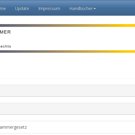
dme
Update
Impressum
Handbücher
-Kammergesetz